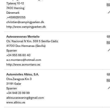
Tjelevej 10-12
7400 Herning
Dänemark
.+4599291055
christian@campingparken.dk
http://www.campingparken.dk
Autocaravanas Montaño
Ctr. Nacional IV Km. 559 5 Sevilla-Cádiz
41700 Dos Hermanas (Sevilla)
Spanien
+34 955 66 60 40
a.c.montano@hotmail.com
http://www.acmontano.es
Automóviles Albisu, S.A.
Ctra.Zaragoza Km 3
31191 Galar
Spanien
+34 948 23 99 99
albisucaravaning@gmail.com
www.albisu.es