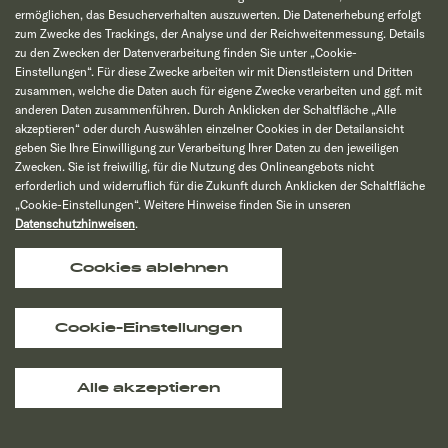
ermöglichen, das Besucherverhalten auszuwerten. Die Datenerhebung erfolgt
WVD-Südcaravan GmbH
zum Zwecke des Trackings, der Analyse und der Reichweitenmessung. Details
Hanferstraße 30
zu den Zwecken der Datenverarbeitung finden Sie unter „Cookie-
79108 Freiburg
Einstellungen“. Für diese Zwecke arbeiten wir mit Dienstleistern und Dritten
Deutschland
zusammen, welche die Daten auch für eigene Zwecke verarbeiten und ggf. mit
+49 761 15 24 00
anderen Daten zusammenführen. Durch Anklicken der Schaltfläche „Alle
info@suedcaravan.de
akzeptieren“ oder durch Auswählen einzelner Cookies in der Detailansicht
http://www.suedcaravan.de
geben Sie Ihre Einwilligung zur Verarbeitung Ihrer Daten zu den jeweiligen
Zwecken. Sie ist freiwillig, für die Nutzung des Onlineangebots nicht
CFC Camping Freizeit Center GmbH
erforderlich und widerruflich für die Zukunft durch Anklicken der Schaltfläche
Hanferstraße 30
„Cookie-Einstellungen“. Weitere Hinweise finden Sie in unseren
79108 Freiburg-Hochdorf
Datenschutzhinweisen
.
Deutschland
+49 761 15 24 00
Cookies ablehnen
info@cfc-camping.de
http://www.cfc-camping.de
Cookie-Einstellungen
Namsos Fritid AS
Navarveien 4
7820 Spillum
Norwegen
Alle akzeptieren
+47 742 750 99
post@namsosfritid.no
http://www.namsosfritid.no