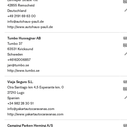
42855 Remscheid
Deutschland
+49 2191 69 63 00
info@autohaus-pauli.de
http://www.autohaus-pauli.de
Tumbo Husvagnar AB
Tumbo 37
63531 Kvicksund
Schweden
+46162006857
jan@tumbo.se
http://www.tumbo.se
Viaja Seguro S.L.
Ctra Santiago km 4,5 Esperante km. 0
27210 Lugo
Spanien
+34 982 28 30 51
info@yakartautocaravanas.com
http://www.yakartautocaravanas.com
Camping Parken Herning A/S