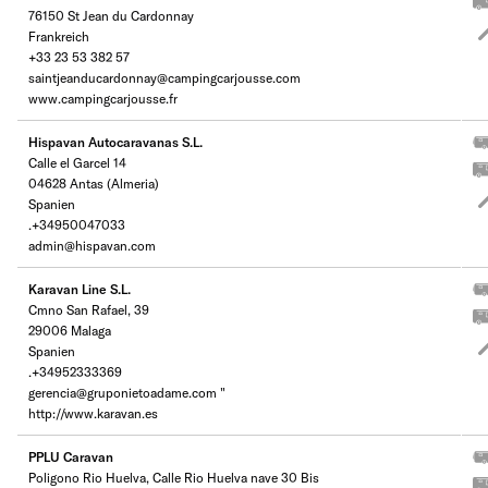
76150 St Jean du Cardonnay
Frankreich
+33 23 53 382 57
saintjeanducardonnay@campingcarjousse.com
www.campingcarjousse.fr
Hispavan Autocaravanas S.L.
Calle el Garcel 14
04628 Antas (Almeria)
Spanien
.+34950047033
admin@hispavan.com
Karavan Line S.L.
Cmno San Rafael, 39
29006 Malaga
Spanien
.+34952333369
gerencia@gruponietoadame.com "
http://www.karavan.es
PPLU Caravan
Poligono Rio Huelva, Calle Rio Huelva nave 30 Bis