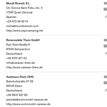
Mundi Remolc S.L.
Ctr. Girona-Sant-Feliu, km. 4
17242 Quart (Girona)
Spanien
+34 972 46 92 14
marta@mundiremolc.com
http://www.expocamping.net
Reisemobile Thein GmbH
Karl-Götz-Straße 9
97424 Schweinfurt
Deutschland
+49 9721 871 53
info@caravan-thein.de
http://www.caravan-thein.de
Autohaus Dietz OHG
Bahnhofstraße 37-39
96106 Ebern
Deutschland
+49 9531 627 60
zentrale@wohnmobil-caravan.de
http://www.wohnmobil-caravan.de