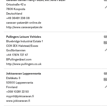
Ortsstraße 42 a
7806 Kospoda
Deutschland
+49 36481 238 08
caravan-patzer@t-online.de
http://www.caravanpatzer.de
Pullingers Leisure Vehicles
Bluebridge Industrial Estate 1
CO9 2EX Halstead/Essex
Großbritannien
+44 17874 727 47
BPullinger@aol.com
http://www.pullingers.co.uk
Jokicaravan Lappeenranta
Eteläkatu 3
53500 Lappeenranta
Finnland
+358 10281 22 50
myynti@jokicaravan.fi
www.jokicaravan.fi