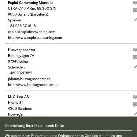
Esplai Caravaning Manresa
CTRA C-16 P Km. 58,300 S/N
8650 Sallent (Barcelona)
Spanien
+34 938 37 18 18
esplai@esplaicaravaning.com
http://www.esplaicaravaning.com
Husvagnscenter
Betongvägen 7A
97345 Lulea
Schweden
+46920217852
johan@husvagnscenter.se
http://www.husvagnscenter.se
M. C. Lea AS
Hovev 34
4306 Sandnes
Norwegen
+47 909 335 55
Verarbeitung Ihrer Daten durch Dritte
post@mclea.no
http://www.mclea.no
Wir setzen beim Besuch unseres Onlineangebots Cookies ein, die es uns