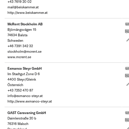
+43 7619 20 02
mail@beiskammer.at
http://www.beiskammer.at
McRent Stockholm AB
Björnängsvägen 15
74634 Balsta
Schweden
+46 7391 342 32
stockholm@mcrent.se
www.mcrent.se
Exmanco Steyr GmbH
Im Stadtgut Zone D 6
4400 Steyr/Gleink
Österreich
+43 7252 470 87
info@exmanco-steyr.at
http://www.exmanco-steyr.at
GAST Caravaning GmbH
Daimlerstraße 20 b
76316 Malsch