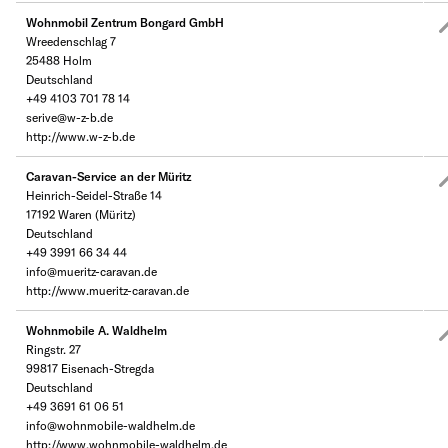
Wohnmobil Zentrum Bongard GmbH
Wreedenschlag 7
25488 Holm
Deutschland
+49 4103 701 78 14
serive@w-z-b.de
http://www.w-z-b.de
Caravan-Service an der Müritz
Heinrich-Seidel-Straße 14
17192 Waren (Müritz)
Deutschland
+49 3991 66 34 44
info@mueritz-caravan.de
http://www.mueritz-caravan.de
Wohnmobile A. Waldhelm
Ringstr. 27
99817 Eisenach-Stregda
Deutschland
+49 3691 61 06 51
info@wohnmobile-waldhelm.de
http://www.wohnmobile-waldhelm.de