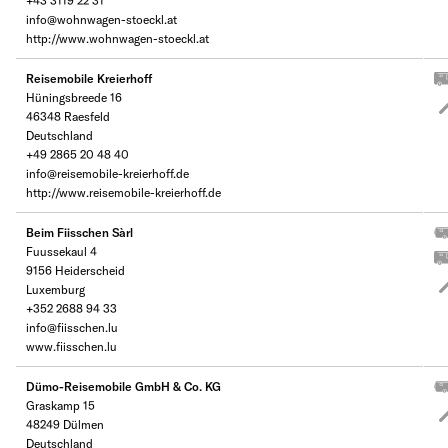
+43 3119 22 31
info@wohnwagen-stoeckl.at
http://www.wohnwagen-stoeckl.at
Reisemobile Kreierhoff
Hüningsbreede 16
46348 Raesfeld
Deutschland
+49 2865 20 48 40
info@reisemobile-kreierhoff.de
http://www.reisemobile-kreierhoff.de
Beim Fiisschen Sàrl
Fuussekaul 4
9156 Heiderscheid
Luxemburg
+352 2688 94 33
info@fiisschen.lu
www.fiisschen.lu
Dümo-Reisemobile GmbH & Co. KG
Graskamp 15
48249 Dülmen
Deutschland