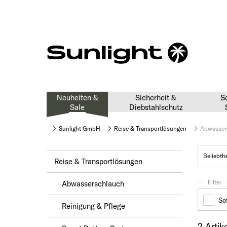
Neuheiten &
Sicherheit &
S
Sale
Diebstahlschutz
Sunlight GmbH
Reise & Transportlösungen
Abwasser
Reise & Transportlösungen
Filter
Abwasserschlauch
Sof
Reinigung & Pflege
2 Artik