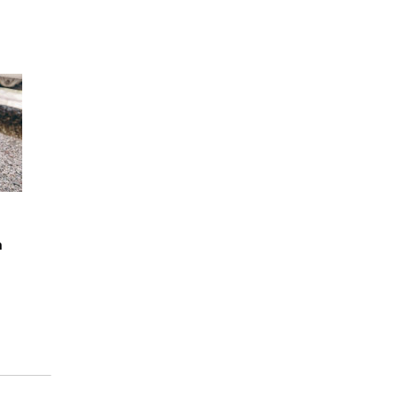
ernehmen
m