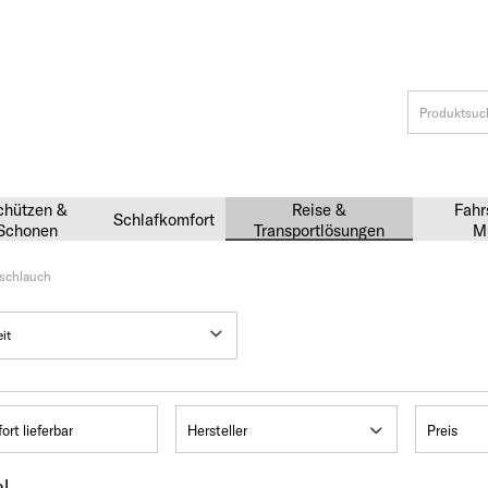
chützen &
Reise &
Fahr
Schlafkomfort
Schonen
Transportlösungen
M
schlauch
ort lieferbar
Hersteller
Preis
el
Sunlight