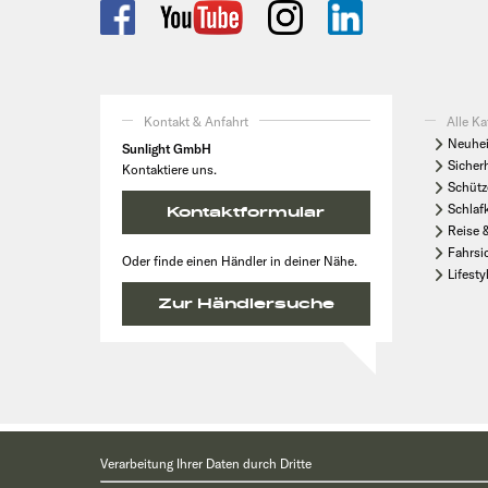
Kontakt & Anfahrt
Alle Ka
Neuhei
Sunlight GmbH
Sicher
Kontaktiere uns.
Schütz
Schlaf
Kontaktformular
Reise 
Fahrsi
Oder finde einen Händler in deiner Nähe.
Lifesty
Zur Händlersuche
* Die angegebenen Preise verstehen sich zzgl. Montagekosten und sind 
Verarbeitung Ihrer Daten durch Dritte