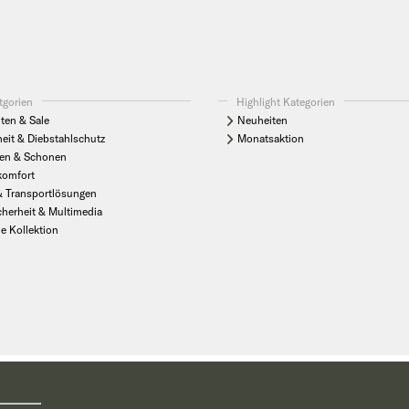
tgorien
Highlight Kategorien
ten & Sale
Neuheiten
heit & Diebstahlschutz
Monatsaktion
en & Schonen
komfort
& Transportlösungen
cherheit & Multimedia
le Kollektion
unverbindliche Preisempfehlungen inkl. der aktuellen MwSt. des Herstellers. Über die