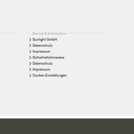
Service & Information
Sunlight GmbH
Datenschutz
Impressum
Sicherheitshinweise
Datenschutz
Impressum
Cookie-Einstellungen
 jeweiligen Komplettpreise informiert Sie Ihr Sunlight Handelspartner.