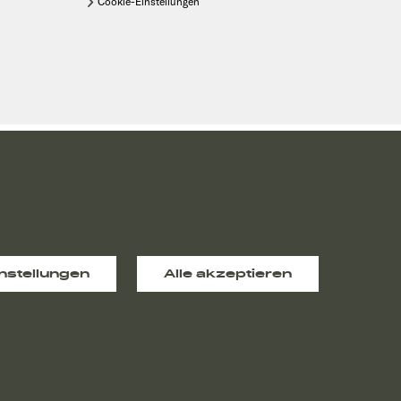
Cookie-Einstellungen
 jeweiligen Komplettpreise informiert Sie Ihr Sunlight Handelspartner.
nstellungen
Alle akzeptieren