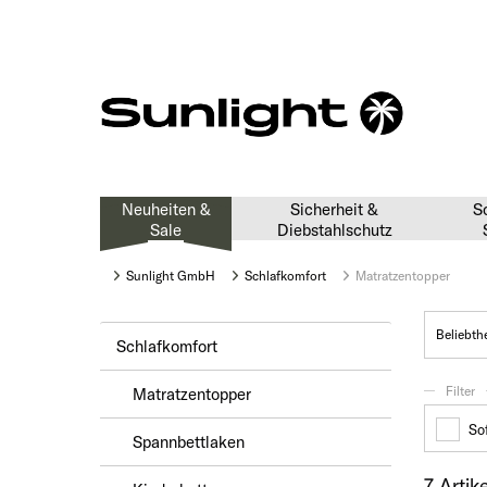
Neuheiten &
Sicherheit &
S
Sale
Diebstahlschutz
Sunlight GmbH
Schlafkomfort
Matratzentopper
Schlafkomfort
Filter
Matratzentopper
Sof
Spannbettlaken
7 Artike