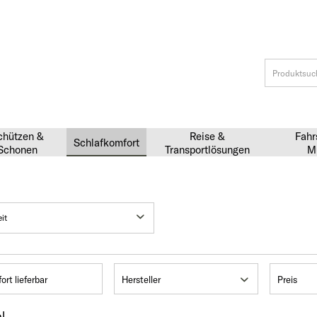
chützen &
Reise &
Fahr
Schlafkomfort
Schonen
Transportlösungen
M
ort lieferbar
Hersteller
Preis
l
Sunlight