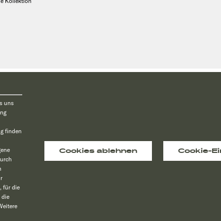
le Kollektion
unverbindliche Preisempfehlungen inkl. der aktuellen MwSt. des Herstellers. Über die
© 2026 Sunlight GmbH
es uns
ung
g finden
gene
Cookies ablehnen
Cookie-Ei
Durch
n
r
 für die
 die
Weitere