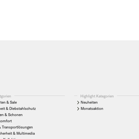
tgorien
Highlight Kategorien
ten & Sale
Neuheiten
heit & Diebstahlschutz
Monatsaktion
en & Schonen
komfort
& Transportlösungen
cherheit & Multimedia