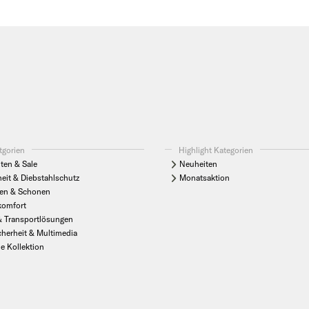
tgorien
Highlight Kategorien
ten & Sale
Neuheiten
heit & Diebstahlschutz
Monatsaktion
en & Schonen
komfort
& Transportlösungen
cherheit & Multimedia
le Kollektion