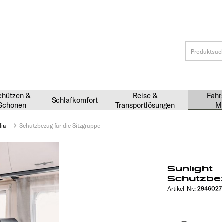
chützen &
Reise &
Fahr
Schlafkomfort
Schonen
Transportlösungen
M
dia
Schutzbezug für die Sitzgruppe
Sunlight
Schutzbez
Artikel-Nr.:
2946027