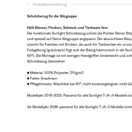
Produktbeschreibung
Schutzbezug für die Sitzgruppe
Hält Wasser, Flecken, Schmutz und Tierhaare fern
Der funktionale Sunlight Schutzbezug schütz die Polster Deiner Si
und speziell auf Deine Sitzgruppe angepasst. Der abwischbare Bezug
sowohl für Familien mit Kindern, als auch für Tierbesitzer ein unverz
Farbgebung (graubraun) fügt sich der Bezug harmonisch in die Sunl
60°). Die Montage ist mit wenigen Handgriffen kinderleicht und s
Schutzbezug überziehen.
■ Material: 100% Polyester; 210g/m2
■ Farbe: Graubraun
■ Pflegehinweis: Waschbar bei 60°, nicht trocknergeeignet, nicht bü
Modelljahr 2019-2023: Passend für alle Sunlight T-/A-/I-Modelle (
Ab Modelljahr 2026: passend für alle Sunlight T-/A-/I-Modelle (n