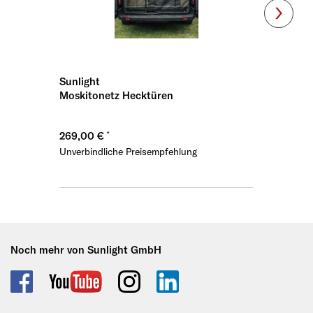
Sunlight
Sunligh
Moskitonetz Hecktüren
Thermoi
269,00 €
299,00
Unverbindliche Preisempfehlung
Unverbin
Noch mehr von Sunlight GmbH