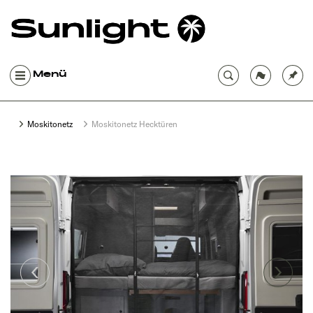
Menü
Moskitonetz
Moskitonetz Hecktüren