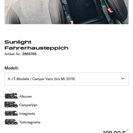
Sunlight
Fahrerhausteppich
Artikel-Nr.:
2855765
Modell:
Alkoven
CamperVan
Integrierte
Teilintegrierte
109,00 €