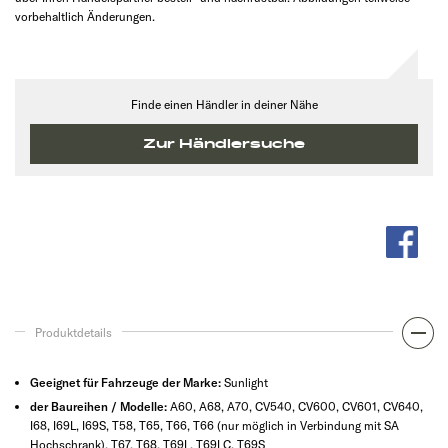
vorbehaltlich Änderungen.
Finde einen Händler in deiner Nähe
Zur Händlersuche
Produktdetails
Geeignet für Fahrzeuge der Marke:
Sunlight
der Baureihen / Modelle:
A60, A68, A70, CV540, CV600, CV601, CV640,
I68, I69L, I69S, T58, T65, T66, T66 (nur möglich in Verbindung mit SA
Hochschrank), T67, T68, T69L, T69LC, T69S