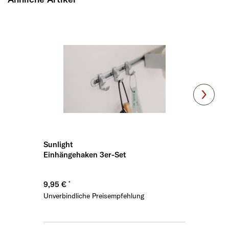
Sunlight
Sunligh
Einhängehaken 3er-Set
Papierr
9,95 €
32,95 
Unverbindliche Preisempfehlung
Unverbin