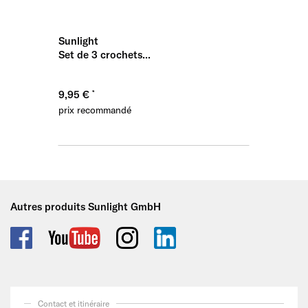
Sunlight
Sunligh
Set de 3 crochets...
support
9,95 €
32,95 
prix recommandé
prix re
Autres produits Sunlight GmbH
Contact et itinéraire