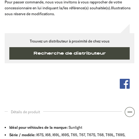
Pour passer commande, nous vous invitons à vous rapprocher de votre
concessionnaire en lui indiquant la/les référence(s) souhaitée(s).Illustrations
sous réserve de modifications.
Trouvez un distributeur à proximité de chez vous
Recherche de distributeur
Détails de produit
Idéal pour véhicules de la marque:
Sunlight
Série / modèle:
I67S, I68, I69L, I69S, T65, T67, T67S, T68, T69L, T69S,