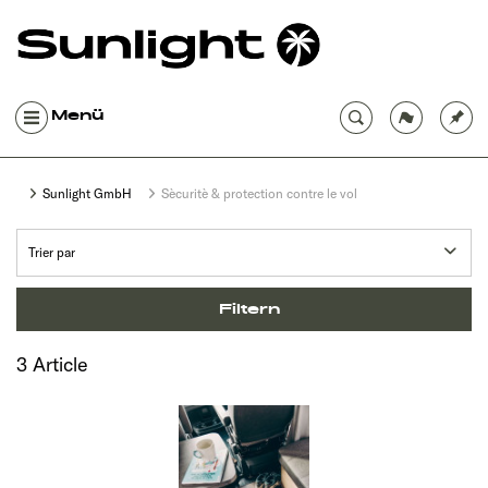
Menü
Sunlight GmbH
Sècuritè & protection contre le vol
Filtern
3 Article