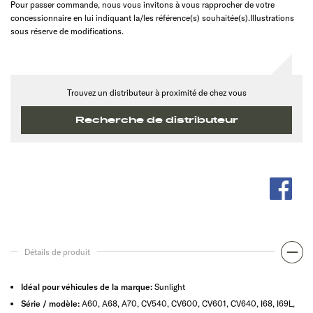
Pour passer commande, nous vous invitons à vous rapprocher de votre
concessionnaire en lui indiquant la/les référence(s) souhaitée(s).Illustrations
sous réserve de modifications.
Trouvez un distributeur à proximité de chez vous
Recherche de distributeur
Détails de produit
Idéal pour véhicules de la marque:
Sunlight
Série / modèle:
A60, A68, A70, CV540, CV600, CV601, CV640, I68, I69L,