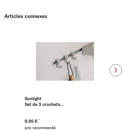
Articles connexes
Sunlight
Sunligh
Set de 3 crochets...
support
9,95 €
32,95 
prix recommandé
prix re