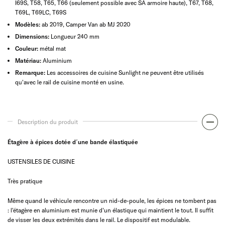
I69S, T58, T65, T66 (seulement possible avec SA armoire haute), T67, T68,
T69L, T69LC, T69S
Modèles:
ab 2019, Camper Van ab MJ 2020
Dimensions:
Longueur 240 mm
Couleur:
métal mat
Matériau:
Aluminium
Remarque:
Les accessoires de cuisine Sunlight ne peuvent être utilisés
qu'avec le rail de cuisine monté en usine.
Description du produit
Étagère à épices dotée d´une bande élastiquée
USTENSILES DE CUISINE
Très pratique
Même quand le véhicule rencontre un nid-de-poule, les épices ne tombent pas
: l'étagère en aluminium est munie d'un élastique qui maintient le tout. Il suffit
de visser les deux extrémités dans le rail. Le dispositif est modulable.