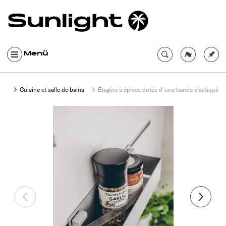
Menü
Cuisine et salle de bains
Étagère à épices dotée d´une bande élastiquée