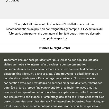
Cookies
* Les prix indiqués sont plus les frais d'installation et sont des
recommandations de prix non contraignantes, y compris la TVA actuelle du
fabricant. Votre partenaire commercial Sunlight vous informera des prix
complets respectifs.
© 2026 Sunlight GmbH
Traitement des données par des tiers Nous utilisons des cookies lors des
visites sur notre site Internet afin d’évaluer le comportement des
consommateurs et ainsi améliorer leur expérience. La collecte des données a
plusieurs fins : de suivi, d’analyse, etc. Vous trouverez le détail de chaque
cookies dans la rubrique « Paramétrage des cookies ». Nous sommes en
coopération avec des prestataires de services ainsi que des tiers, traitant des
données à leurs propres fins et peuvent donc les fusionner avec d’autres
données. En cliquant sur le bouton « Tout accepter » ou en sélectionnant les
cookies de votre choix dans « Paramétrage des cookies », vous consentez à ce
que vos données soient traitées aux fins respectives évoquées. Pour révoquer
à tout moment le consentement que vous avez donné, veuillez cliquer sur le