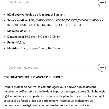
Détails de produit
Idéal pour véhicules de la marque:
Sunlight
Série / modèle:
A60, CV600, CV601, CV640,CV600X,CV640X,CV600 XX,
I68, I69L, I69S, T64, T65, T67, T68, T68 XX, T69L, T69LC
Modèles:
de 2018
Dimensions:
34,5 cm x 9,0 cm x 34,5 cm
Poids:
10,5 kg
Matériau:
Stahl, Korpus 3 mm, Tür 6 mm
Description du produit
COFFRE-FORT SOUS PLANCHER SUNLIGHT
Double protection contre les cambriolages: vous pouvez non seulement
installer un coffre-fort de qualité dans la porte passager de votre Sunlight, mais
également dans le compartiment situé sous le plancher. Le coffre-fort Sunlight
est ajusté de façon précise et parfaitement inséré sous le plancher. Le
couvercle est protégé contre l'ouverture forcée car il est encastré en