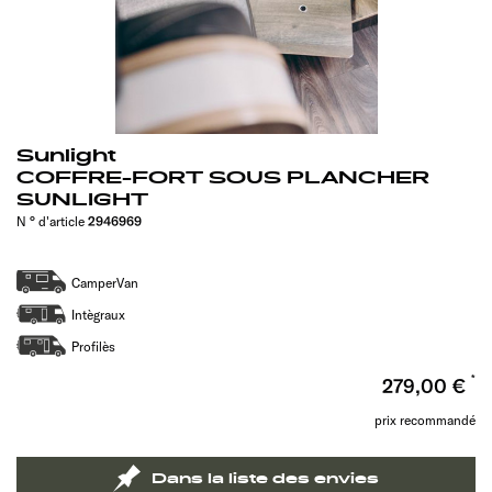
Sunlight
COFFRE-FORT SOUS PLANCHER
SUNLIGHT
N ° d'article
2946969
CamperVan
Intègraux
Profilès
279,00 €
prix recommandé
Dans la liste des envies