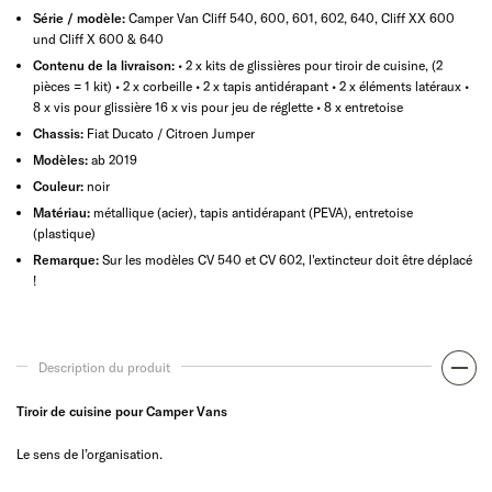
Série / modèle:
Camper Van Cliff 540, 600, 601, 602, 640, Cliff XX 600
und Cliff X 600 & 640
Contenu de la livraison:
• 2 x kits de glissières pour tiroir de cuisine, (2
pièces = 1 kit) • 2 x corbeille • 2 x tapis antidérapant • 2 x éléments latéraux •
8 x vis pour glissière 16 x vis pour jeu de réglette • 8 x entretoise
Chassis:
Fiat Ducato / Citroen Jumper
Modèles:
ab 2019
Couleur:
noir
Matériau:
métallique (acier), tapis antidérapant (PEVA), entretoise
(plastique)
Remarque:
Sur les modèles CV 540 et CV 602, l'extincteur doit être déplacé
!
Description du produit
Tiroir de cuisine pour Camper Vans
Le sens de l’organisation.