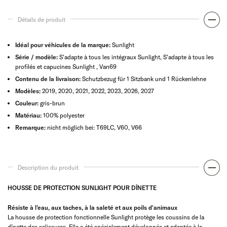
Détails de produit
Idéal pour véhicules de la marque:
Sunlight
Série / modèle:
S'adapte à tous les intégraux Sunlight, S'adapte à tous les
profilés et capucines Sunlight , Van69
Contenu de la livraison:
Schutzbezug für 1 Sitzbank und 1 Rückenlehne
Modèles:
2019, 2020, 2021, 2022, 2023, 2026, 2027
Couleur:
gris-brun
Matériau:
100% polyester
Remarque:
nicht möglich bei: T69LC, V60, V66
Description du produit
HOUSSE DE PROTECTION SUNLIGHT POUR DÎNETTE
Résiste à l'eau, aux taches, à la saleté et aux poils d'animaux
La housse de protection fonctionnelle Sunlight protège les coussins de la
dînette des salissures. Elle a été spécialement développée et adaptée à la