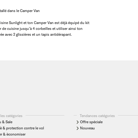
nstallé dans le Camper Van
sine Sunlight et ton Camper Van est déjà équipé du kit
r de cuisine jusqu’à 4 corbeilles et utiliser ainsi ton
rée avec 2 glissières et un tapis antidérapant.
les catégories
Tendances catégories
 & Sale
Offre spéciale
è & protection contre le vol
Nouveau
er & èconomiser