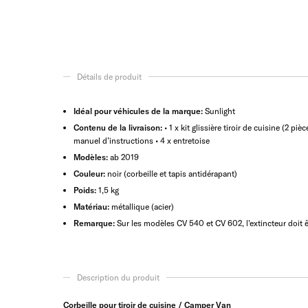
Détails de produit
Idéal pour véhicules de la marque:
Sunlight
Contenu de la livraison:
• 1 x kit glissière tiroir de cuisine (2 pièc
manuel d’instructions • 4 x entretoise
Modèles:
ab 2019
Couleur:
noir (corbeille et tapis antidérapant)
Poids:
1,5 kg
Matériau:
métallique (acier)
Remarque:
Sur les modèles CV 540 et CV 602, l'extincteur doit ê
Description du produit
Corbeille pour tiroir de cuisine / Camper Van