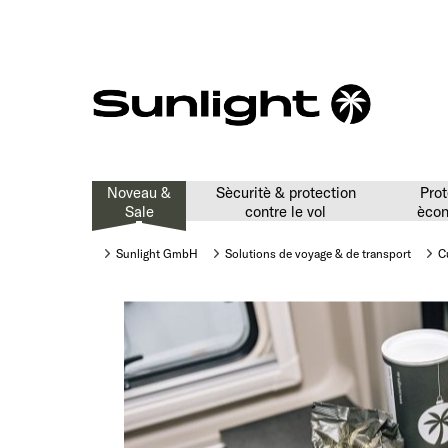
Noveau &
Sècuritè & protection
Prot
Sale
contre le vol
ècon
Sunlight GmbH
Solutions de voyage & de transport
C