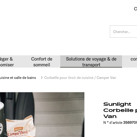
C
èger &
Confort de
Solutions de voyage & de
con
omiser
sommeil
transport
uisine et salle de bains
Corbeille pour tiroir de cuisine / Camper Van
Sunlight
Corbeille 
Van
N ° d'article
356970