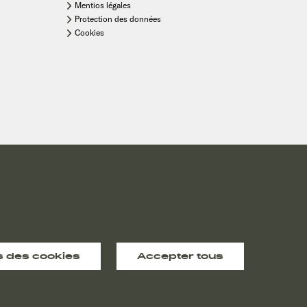
Mentios légales
Protection des données
Cookies
artenaire commercial Sunlight vous informera des prix complets respectifs.
 des cookies
Accepter tous