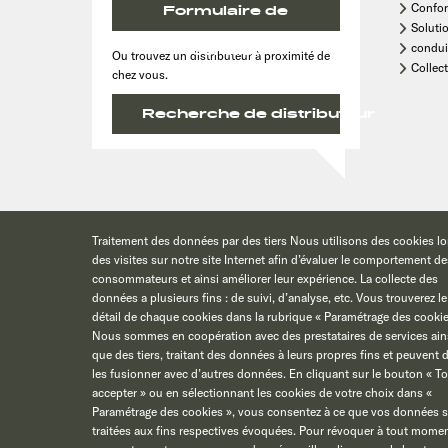
Confor
Formulaire de
Soluti
condui
contact
Ou trouvez un distributeur à proximité de
Collect
chez vous.
Recherche de distributeur
Traitement des données par des tiers Nous utilisons des cookies lo
* Les prix indiqués sont plus les frais d'installation et sont des recomm
des visites sur notre site Internet afin d’évaluer le comportement de
consommateurs et ainsi améliorer leur expérience. La collecte des
données a plusieurs fins : de suivi, d’analyse, etc. Vous trouverez le
détail de chaque cookies dans la rubrique « Paramétrage des cookie
Nous sommes en coopération avec des prestataires de services ain
que des tiers, traitant des données à leurs propres fins et peuvent
les fusionner avec d’autres données. En cliquant sur le bouton « T
accepter » ou en sélectionnant les cookies de votre choix dans «
Paramétrage des cookies », vous consentez à ce que vos données s
traitées aux fins respectives évoquées. Pour révoquer à tout momen